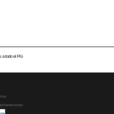
 a todo el Prú
anos
 reclamaciones