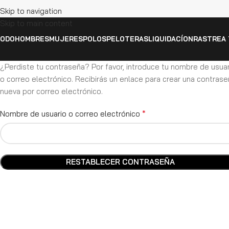
Skip to navigation
Skip to main content
ODO
HOMBRES
MUJERES
POLOS
PELOTERAS
LIQUIDACÍON
RASTREA 
¿Perdiste tu contraseña? Por favor, introduce tu nombre de usuar
o correo electrónico. Recibirás un enlace para crear una contras
nueva por correo electrónico.
*
Nombre de usuario o correo electrónico
RESTABLECER CONTRASEÑA