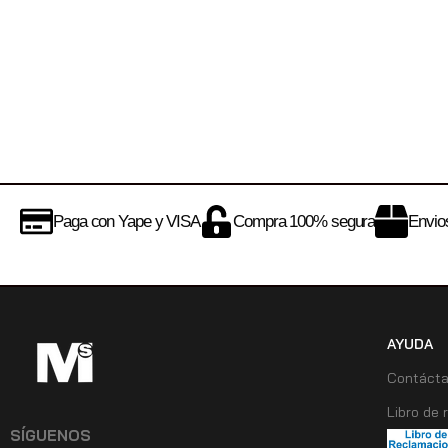
Paga con Yape y VISA
Compra 100% segura
Envios
AYUDA
Contáct
Libro de
SÍGUENOS