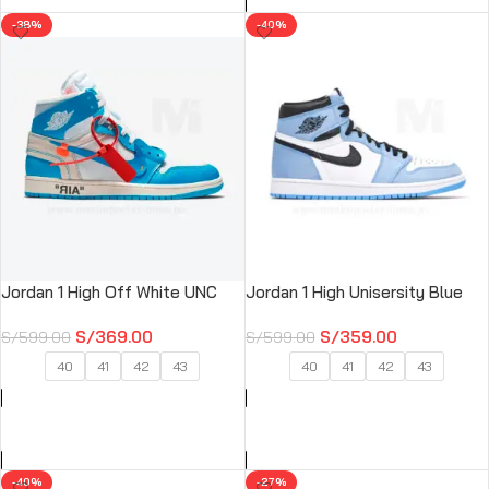
-38%
-40%
Jordan 1 High Off White UNC
Jordan 1 High Unisersity Blue
S/
369.00
S/
359.00
S/
599.00
S/
599.00
40
41
42
43
40
41
42
43
SELECCIONAR OPCIONES
SELECCIONAR OPCIONES
-40%
-27%