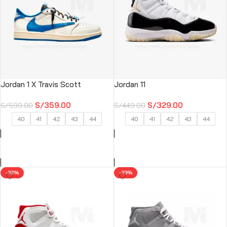
Jordan 1 X Travis Scott
Jordan 11
S/
359.00
S/
329.00
S/
599.00
S/
449.00
40
41
42
43
44
40
41
42
43
44
SELECCIONAR OPCIONES
SELECCIONAR OPCIONES
-32%
-33%