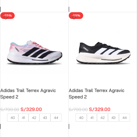
-59%
-59%
Adidas Trail Terrex Agravic
Adidas Trail Terrex Agravic
Speed ​​2
Speed ​​2
S/
329.00
S/
329.00
S/
799.00
S/
799.00
40
41
42
43
44
40
41
42
43
44
SELECCIONAR OPCIONES
SELECCIONAR OPCIONES