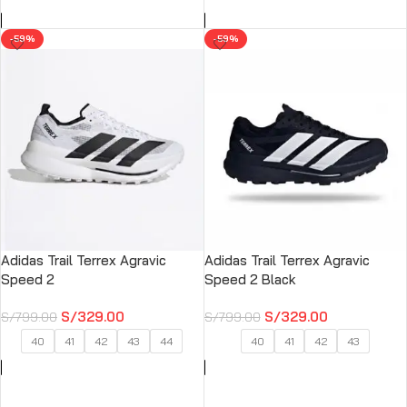
-59%
-59%
Adidas Trail Terrex Agravic
Adidas Trail Terrex Agravic
Speed ​​2
Speed ​​2 Black
S/
329.00
S/
329.00
S/
799.00
S/
799.00
40
41
42
43
44
40
41
42
43
SELECCIONAR OPCIONES
SELECCIONAR OPCIONES