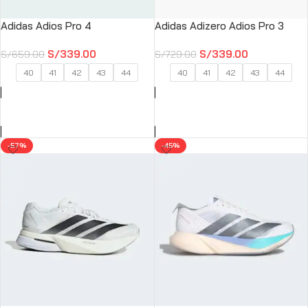
Adidas Adios Pro 4
Adidas Adizero Adios Pro 3
S/
339.00
S/
339.00
S/
659.00
S/
729.00
40
41
42
43
44
40
41
42
43
44
SELECCIONAR OPCIONES
SELECCIONAR OPCIONES
-57%
-45%