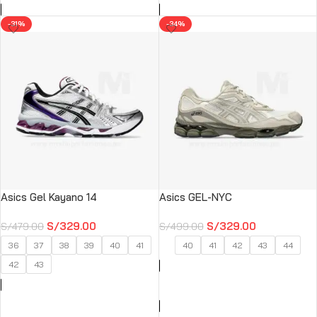
-31%
-34%
Asics Gel Kayano 14
Asics GEL-NYC
S/
329.00
S/
329.00
S/
479.00
S/
499.00
36
37
38
39
40
41
40
41
42
43
44
42
43
SELECCIONAR OPCIONES
SELECCIONAR OPCIONES