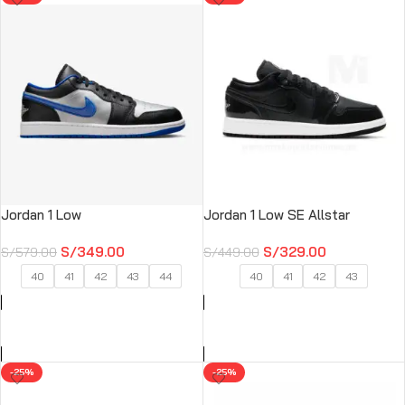
Jordan 1 Low
Jordan 1 Low SE Allstar
S/
349.00
S/
329.00
S/
579.00
S/
449.00
40
41
42
43
44
40
41
42
43
SELECCIONAR OPCIONES
SELECCIONAR OPCIONES
-25%
-25%