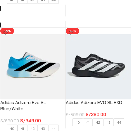
SELECCIONAR OPCIONES
SELECCIONAR OPCIONES
-50%
-52%
Adidas Adizero Evo SL
Adidas Adizero EVO SL EXO
Blue/White
S/
290.00
S/
599.00
S/
349.00
S/
699.00
40
41
42
43
44
40
41
42
43
44