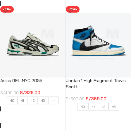
-34%
-38%
Asics GEL-NYC 2055
Jordan 1 High Fragment Travis
Scott
S/
329.00
S/
499.00
S/
369.00
S/
599.00
40
41
42
43
44
40
41
42
43
SELECCIONAR OPCIONES
SELECCIONAR OPCIONES