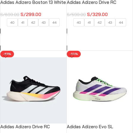
Adidas Adizero Boston 13 White
Adidas Adizero Drive RC
S/
299.00
S/
329.00
S/
699.00
S/
599.00
40
41
42
43
44
40
41
42
43
44
SELECCIONAR OPCIONES
SELECCIONAR OPCIONES
-63%
-50%
Adidas Adizero Drive RC
Adidas Adizero Evo SL