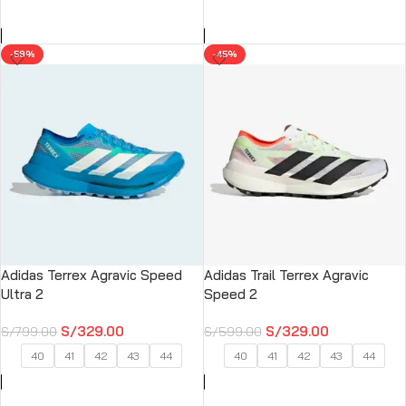
SELECCIONAR OPCIONES
SELECCIONAR OPCIONES
-59%
-45%
Adidas Terrex Agravic Speed
Adidas Trail Terrex Agravic
Ultra 2
Speed ​​2
S/
329.00
S/
329.00
S/
799.00
S/
599.00
40
41
42
43
44
40
41
42
43
44
SELECCIONAR OPCIONES
SELECCIONAR OPCIONES