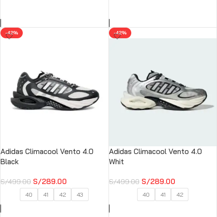
SELECCIONAR OPCIONES
SELECCIONAR OPCIONES
-42%
-42%
Adidas Climacool Vento 4.0
Adidas Climacool Vento 4.0
Black
Whit
S/
289.00
S/
289.00
S/
499.00
S/
499.00
40
41
42
43
40
41
42