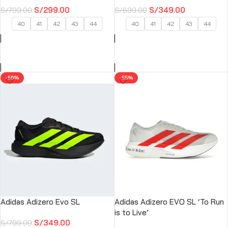
S/
299.00
S/
349.00
S/
799.00
S/
699.00
40
41
42
43
44
40
41
42
43
44
SELECCIONAR OPCIONES
SELECCIONAR OPCIONES
-56%
-55%
Adidas Adizero Evo SL
Adidas Adizero EVO SL ‘To Run
is to Live’
S/
349.00
S/
799.00