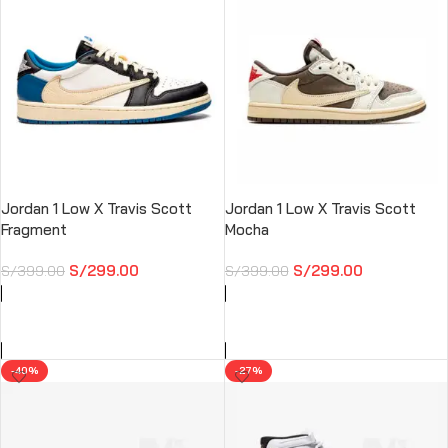
Jordan 1 Low X Travis Scott
Jordan 1 Low X Travis Scott
Fragment
Mocha
S/
299.00
S/
299.00
S/
399.00
S/
399.00
AÑADIR AL CARRITO
AÑADIR AL CARRITO
-40%
-27%