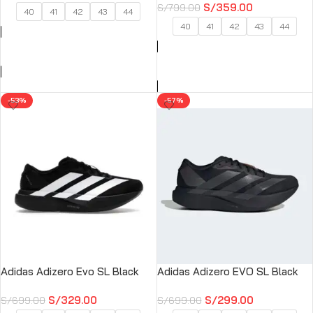
S/
359.00
S/
799.00
40
41
42
43
44
40
41
42
43
44
SELECCIONAR OPCIONES
SELECCIONAR OPCIONES
-53%
-57%
Adidas Adizero Evo SL Black
Adidas Adizero EVO SL Black
S/
329.00
S/
299.00
S/
699.00
S/
699.00