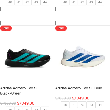
40
41
42
43
44
40
41
42
43
44
SELECCIONAR OPCIONES
SELECCIONAR OPCIONES
-50%
-50%
Adidas Adizero Evo SL
Adidas Adizero Evo SL Blue
Black/Green
S/
349.00
S/
699.00
S/
349.00
S/
699.00
40
41
42
43
44
40
41
42
43
44