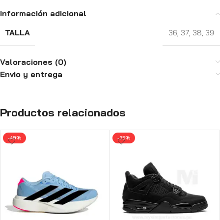
Información adicional
TALLA
36
,
37
,
38
,
39
Valoraciones (0)
Envio y entrega
Productos relacionados
-49%
-35%