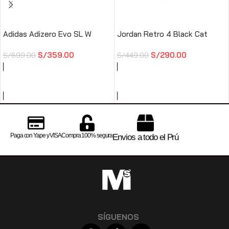
Adidas Adizero Evo SL W
Jordan Retro 4 Black Cat
S/
359.00
S/
290.00
S/
699.00
S/
449.00
SELECCIONAR OPCIONES
SELECCIONAR OPCIONES
Paga con Yape y VISA
Compra 100% segura
Envios a todo el Prú
SÍGUENOS