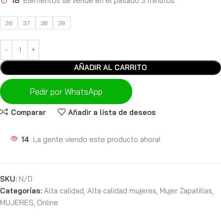
18
Elementos se vende en el pasado 3 minutos
36
37
38
39
AÑADIR AL CARRITO
Pedir por WhatsApp
Comparar
Añadir a lista de deseos
14
La gente viendo este producto ahora!
SKU:
N/D
Categorías:
Alta calidad
,
Alta calidad mujeres
,
Mujer Zapatillas
,
MUJERES
,
Online