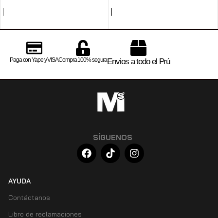
Paga con Yape y VISA
Compra 100% segura
Envios a todo el Prú
SÍGUENOS
AYUDA
Contáctanos
Libro de reclamaciones