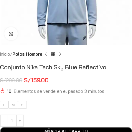
Haga Click para agrandar
Inicio
Polos Hombre
Conjunto Nike Tech Sky Blue Reflectivo
S/
159.00
S/
299.00
10
Elementos se vende en el pasado 3 minutos
L
M
S
AÑADIR AL CARRITO