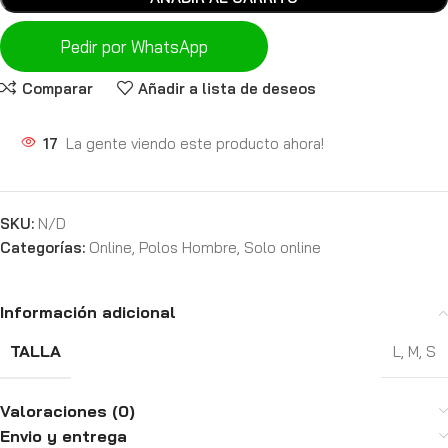
Pedir por WhatsApp
Comparar
Añadir a lista de deseos
17
La gente viendo este producto ahora!
SKU:
N/D
Categorías:
Online
,
Polos Hombre
,
Solo online
Información adicional
TALLA
L
,
M
,
S
Valoraciones (0)
Envio y entrega