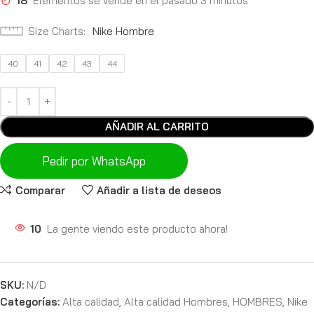
18
Elementos se vende en el pasado 3 minutos
Size Charts
Nike Hombre
40
41
42
43
44
AÑADIR AL CARRITO
Pedir por WhatsApp
Comparar
Añadir a lista de deseos
10
La gente viendo este producto ahora!
SKU:
N/D
Categorías:
Alta calidad
,
Alta calidad Hombres
,
HOMBRES
,
Nike