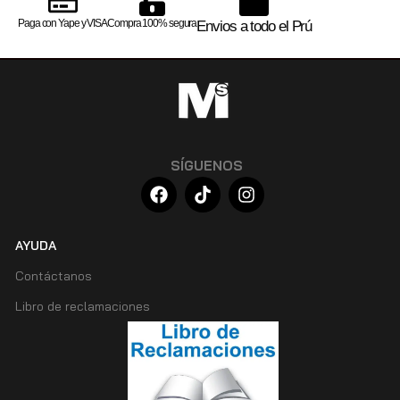
Paga con Yape y VISA
Compra 100% segura
Envios a todo el Prú
SÍGUENOS
AYUDA
Contáctanos
Libro de reclamaciones