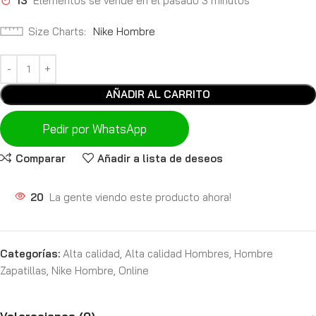
13
Elementos se vende en el pasado 3 minutos
Size Charts
Nike Hombre
AÑADIR AL CARRITO
Pedir por WhatsApp
Comparar
Añadir a lista de deseos
20
La gente viendo este producto ahora!
Categorías:
Alta calidad
,
Alta calidad Hombres
,
Hombre
Zapatillas
,
Nike Hombre
,
Online