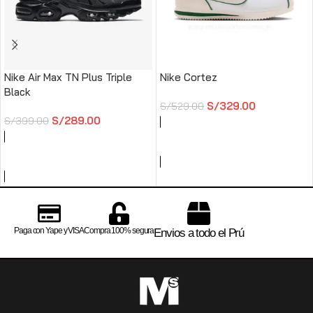
Nike Air Max TN Plus Triple
Nike Cortez
Black
S/
329.00
S/
529.00
S/
289.00
S/
399.00
SELECCIONAR OPCIONES
SELECCIONAR OPCIONES
Paga con Yape y VISA
Compra 100% segura
Envios a todo el Prú