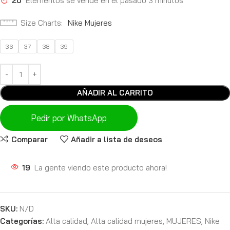
20
Elementos se vende en el pasado 3 minutos
Size Charts
Nike Mujeres
36
37
38
39
AÑADIR AL CARRITO
Pedir por WhatsApp
Comparar
Añadir a lista de deseos
19
La gente viendo este producto ahora!
SKU:
N/D
Categorías:
Alta calidad
,
Alta calidad mujeres
,
MUJERES
,
Nike