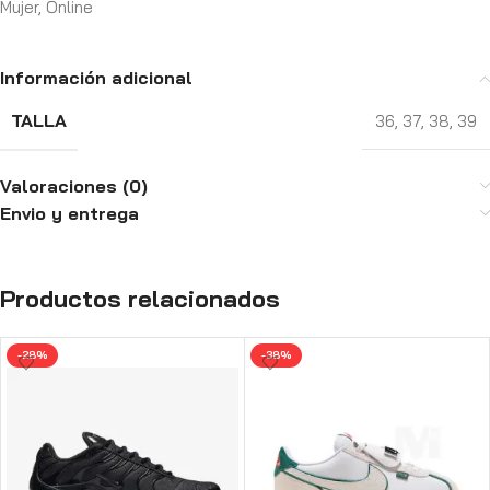
Mujer
,
Online
Información adicional
TALLA
36
,
37
,
38
,
39
Valoraciones (0)
Envio y entrega
Productos relacionados
-28%
-38%