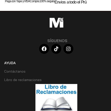
Paga con Yape y VISA
Compra 100% segura
Envios a todo el Prú
SÍGUENOS
AYUDA
Contáctanos
Libro de reclamaciones