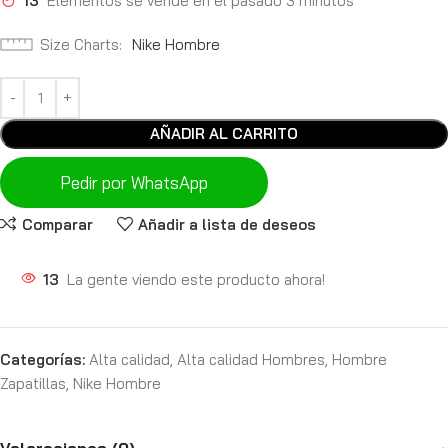
13
Elementos se vende en el pasado 3 minutos
Size Charts
Nike Hombre
AÑADIR AL CARRITO
Pedir por WhatsApp
Comparar
Añadir a lista de deseos
13
La gente viendo este producto ahora!
Categorías:
Alta calidad
,
Alta calidad Hombres
,
Hombre
Zapatillas
,
Nike Hombre