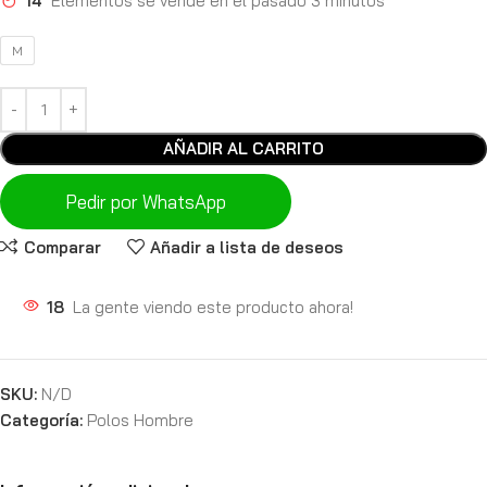
14
Elementos se vende en el pasado 3 minutos
M
AÑADIR AL CARRITO
Pedir por WhatsApp
Comparar
Añadir a lista de deseos
18
La gente viendo este producto ahora!
SKU:
N/D
Categoría:
Polos Hombre