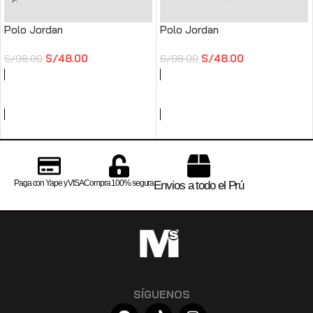
Polo Jordan
Polo Jordan
S/
48.00
S/
48.00
S/
98.00
S/
98.00
SELECCIONAR OPCIONES
SELECCIONAR OPCIONES
Paga con Yape y VISA
Compra 100% segura
Envios a todo el Prú
SÍGUENOS