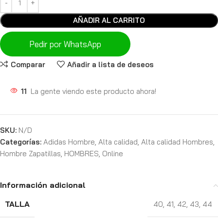
AÑADIR AL CARRITO
Pedir por WhatsApp
Comparar
Añadir a lista de deseos
11
La gente viendo este producto ahora!
SKU:
N/D
Categorías:
Adidas Hombre
,
Alta calidad
,
Alta calidad Hombres
,
Hombre Zapatillas
,
HOMBRES
,
Online
Información adicional
TALLA
40
,
41
,
42
,
43
,
44