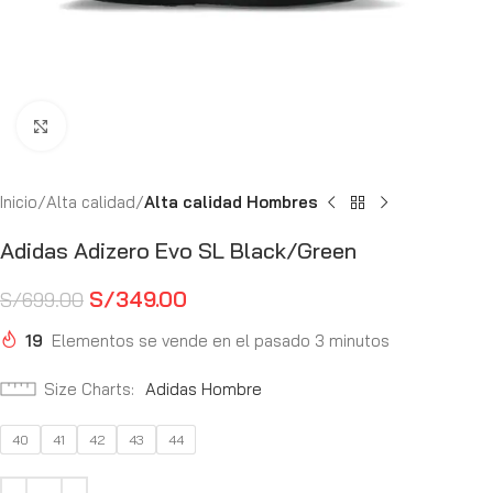
Haga Click para agrandar
Inicio
Alta calidad
Alta calidad Hombres
Adidas Adizero Evo SL Black/Green
S/
349.00
S/
699.00
19
Elementos se vende en el pasado 3 minutos
Size Charts
Adidas Hombre
40
41
42
43
44