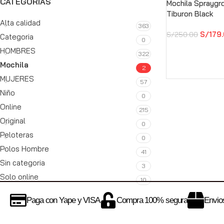
CATEGORÍAS
Mochila Spraygr
Tiburon Black
Alta calidad
363
S/
179
S/
250.00
Categoria
0
HOMBRES
322
Mochila
2
MUJERES
57
Niño
0
Online
215
Original
0
Peloteras
0
Polos Hombre
41
Sin categoria
3
Solo online
10
Paga con Yape y VISA
Compra 100% segura
Envios