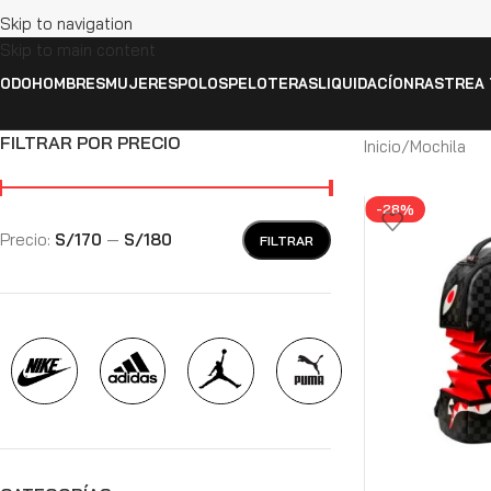
Skip to navigation
Skip to main content
ODO
HOMBRES
MUJERES
POLOS
PELOTERAS
LIQUIDACÍON
RASTREA 
FILTRAR POR PRECIO
Inicio
Mochila
-28%
Precio:
S/170
—
S/180
FILTRAR