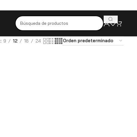
Pídelo hoy y recíbelo mañana
Productos originales y de alta cali
r
9
12
18
24