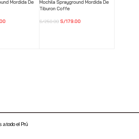
ound Mordida De
Mochila Sprayground Mordida De
Tiburon Coffe
.00
S/
179.00
S/
250.00
 a todo el Prú