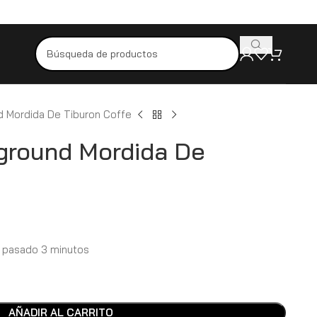
ídelo hoy y recíbelo mañana
Productos originales y de alta calidad
d Mordida De Tiburon Coffe
ground Mordida De
 pasado 3 minutos
AÑADIR AL CARRITO