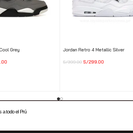
Cool Grey
Jordan Retro 4 Metallic Silver
.00
S/
299.00
S/
399.00
 a todo el Prú