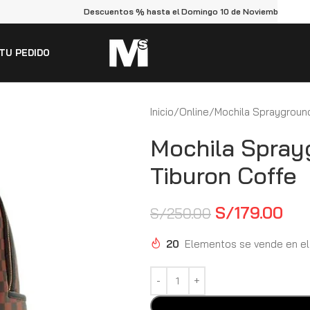
Descuentos % hasta el Domingo 10 de Noviembre
P
TU PEDIDO
Inicio
Online
Mochila Spraygroun
Mochila Spray
Tiburon Coffe
S/
179.00
S/
250.00
20
Elementos se vende en el