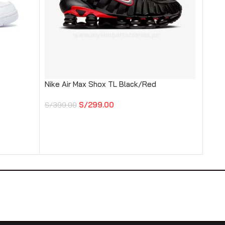
Nike Air Max Shox TL Black/Red
Nike 
S/
299.00
S/
399.00
S/
39