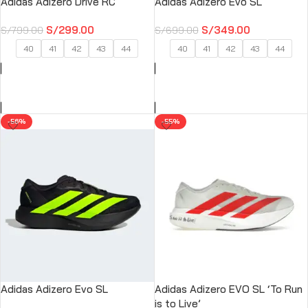
Adidas Adizero Drive RC
Adidas Adizero Evo SL
S/
299.00
S/
349.00
S/
799.00
S/
699.00
40
41
42
43
44
40
41
42
43
44
SELECCIONAR OPCIONES
SELECCIONAR OPCIONES
-56%
-55%
Adidas Adizero Evo SL
Adidas Adizero EVO SL ‘To Run
is to Live’