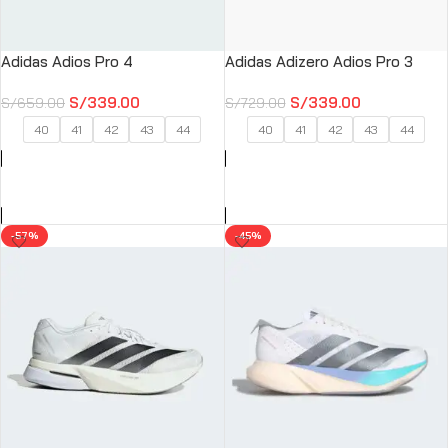
Adidas Adios Pro 4
Adidas Adizero Adios Pro 3
S/
339.00
S/
339.00
S/
659.00
S/
729.00
40
41
42
43
44
40
41
42
43
44
SELECCIONAR OPCIONES
SELECCIONAR OPCIONES
-57%
-45%