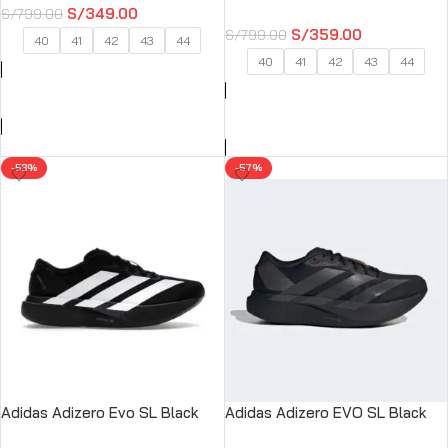
S/
349.00
S/
799.00
S/
359.00
S/
799.00
40
41
42
43
44
40
41
42
43
44
SELECCIONAR OPCIONES
SELECCIONAR OPCIONES
-53%
-57%
Adidas Adizero Evo SL Black
Adidas Adizero EVO SL Black