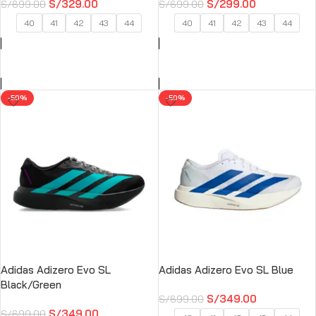
S/
329.00
S/
299.00
S/
699.00
S/
699.00
40
41
42
43
44
40
41
42
43
44
SELECCIONAR OPCIONES
SELECCIONAR OPCIONES
-50%
-50%
Adidas Adizero Evo SL
Adidas Adizero Evo SL Blue
Black/Green
S/
349.00
S/
699.00
S/
349.00
S/
699.00