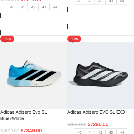
40
41
42
43
44
40
41
42
43
44
SELECCIONAR OPCIONES
SELECCIONAR OPCIONES
-50%
-52%
Adidas Adizero Evo SL
Adidas Adizero EVO SL EXO
Blue/White
S/
290.00
S/
599.00
S/
349.00
S/
699.00
40
41
42
43
44