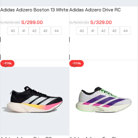
Adidas Adizero Boston 13 White
Adidas Adizero Drive RC
S/
299.00
S/
329.00
S/
699.00
S/
599.00
40
41
42
43
44
40
41
42
43
44
SELECCIONAR OPCIONES
SELECCIONAR OPCIONES
-63%
-50%