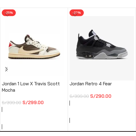
-25%
-27%
Jordan 1 Low X Travis Scott
Jordan Retro 4 Fear
Mocha
S/
290.00
S/
399.00
S/
299.00
S/
399.00
AÑADIR AL CARRITO
AÑADIR AL CARRITO