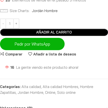
20
Elementos se vende en el pasado 3 minutos
Size Charts
Jordán Hombre
AÑADIR AL CARRITO
Pedir por WhatsApp
Comparar
Añadir a lista de deseos
16
La gente viendo este producto ahora!
Categorías:
Alta calidad
,
Alta calidad Hombres
,
Hombre
Zapatillas
,
Jordan Hombre
,
Online
,
Solo online