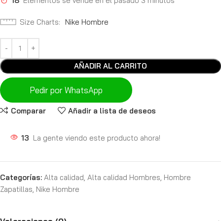
18
Elementos se vende en el pasado 3 minutos
Size Charts
Nike Hombre
AÑADIR AL CARRITO
Pedir por WhatsApp
Comparar
Añadir a lista de deseos
13
La gente viendo este producto ahora!
Categorías:
Alta calidad
,
Alta calidad Hombres
,
Hombre
Zapatillas
,
Nike Hombre