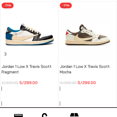
-25%
-25%
Jordan 1 Low X Travis Scott
Jordan 1 Low X Travis Scott
Fragment
Mocha
S/
299.00
S/
299.00
S/
399.00
S/
399.00
AÑADIR AL CARRITO
AÑADIR AL CARRITO