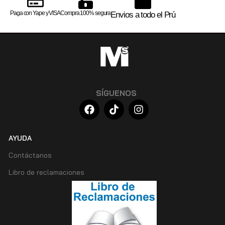
Paga con Yape y VISA
Compra 100% segura
Envios a todo el Prú
SÍGUENOS
AYUDA
Contáctanos
Libro de reclamaciones