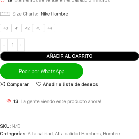
19
Elementos se vende en el pasado 3 minutos
Size Charts
Nike Hombre
40
41
42
43
44
AÑADIR AL CARRITO
Pedir por WhatsApp
Comparar
Añadir a lista de deseos
13
La gente viendo este producto ahora!
SKU:
N/D
Categorías:
Alta calidad
,
Alta calidad Hombres
,
Hombre