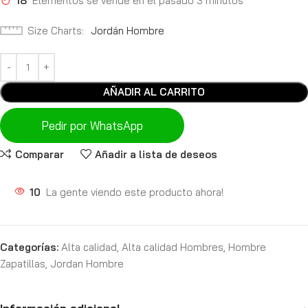
18
Elementos se vende en el pasado 3 minutos
Size Charts
Jordán Hombre
AÑADIR AL CARRITO
Pedir por WhatsApp
Comparar
Añadir a lista de deseos
10
La gente viendo este producto ahora!
Categorías:
Alta calidad
,
Alta calidad Hombres
,
Hombre
Zapatillas
,
Jordan Hombre