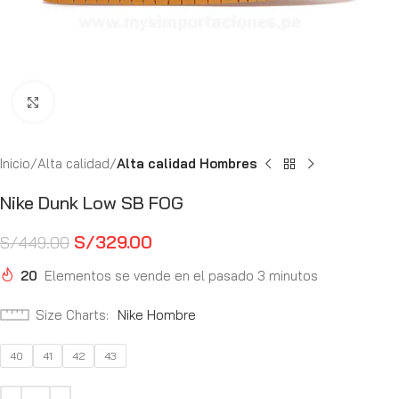
Haga Click para agrandar
Inicio
Alta calidad
Alta calidad Hombres
Nike Dunk Low SB FOG
S/
329.00
S/
449.00
20
Elementos se vende en el pasado 3 minutos
Size Charts
Nike Hombre
40
41
42
43