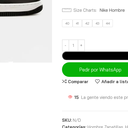
Size Charts
Nike Hombre
40
41
42
43
44
Pedir por WhatsApp
Comparar
Añadir a lis
15
La gente viendo este p
SKU:
N/D
Categorías:
Hombre Zapatillas
,