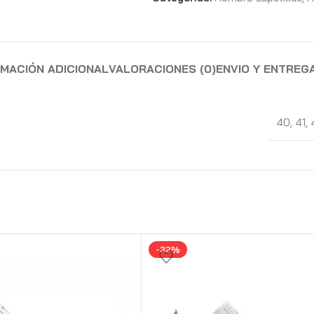
RMACIÓN ADICIONAL
VALORACIONES (0)
ENVIO Y ENTREG
40
,
41
,
-32%