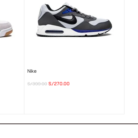
Nike
Nike
S/
270.00
S/
399.00
S/
44