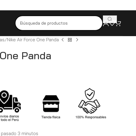
Pídelo hoy y recíbelo mañana
Productos originales y de alta calida
las
Nike Air Force One Panda
e One Panda
 pasado 3 minutos