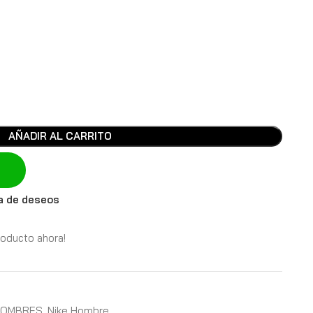
AÑADIR AL CARRITO
ta de deseos
roducto ahora!
HOMBRES
,
Nike Hombre