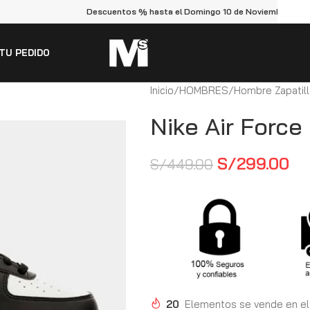
Descuentos % hasta el Domingo 10 de Noviembre
TU PEDIDO
Inicio
HOMBRES
Hombre Zapatil
Nike Air Forc
S/
299.00
S/
449.00
20
Elementos se vende en el