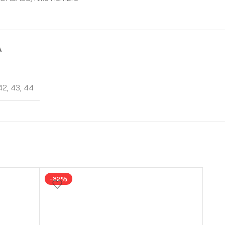
A
42
,
43
,
44
-32%
-3