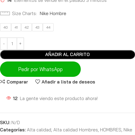
14
Elementos se vende en el pasado 3 minutos
Size Charts
Nike Hombre
40
41
42
43
44
AÑADIR AL CARRITO
Pedir por WhatsApp
Comparar
Añadir a lista de deseos
12
La gente viendo este producto ahora!
SKU:
N/D
Categorías:
Alta calidad
,
Alta calidad Hombres
,
HOMBRES
,
Nike