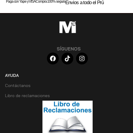
Paga con Yape y VISA
Compra 100% segura
Envios a todo el Prú
SÍGUENOS
AYUDA
Contáctanos
Libro de reclamaciones