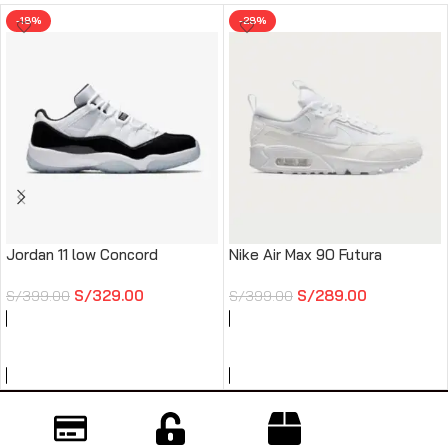
-18%
-28%
Jordan 11 low Concord
Nike Air Max 90 Futura
S/
329.00
S/
289.00
S/
399.00
S/
399.00
AÑADIR AL CARRITO
AÑADIR AL CARRITO