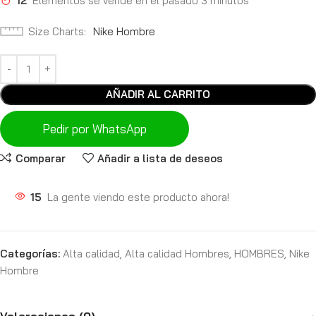
12
Elementos se vende en el pasado 3 minutos
Size Charts
Nike Hombre
AÑADIR AL CARRITO
Pedir por WhatsApp
Comparar
Añadir a lista de deseos
15
La gente viendo este producto ahora!
Categorías:
Alta calidad
,
Alta calidad Hombres
,
HOMBRES
,
Nike
Hombre