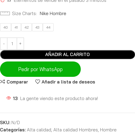
17
Elementos se vende en el pasado 3 minutos
Size Charts
Nike Hombre
40
41
42
43
44
AÑADIR AL CARRITO
Pedir por WhatsApp
Comparar
Añadir a lista de deseos
13
La gente viendo este producto ahora!
SKU:
N/D
Categorías:
Alta calidad
,
Alta calidad Hombres
,
Hombre