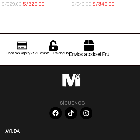
S/
329.00
S/
349.00
S/
529.00
S/
549.00
SELECCIONAR OPCIONES
SELECCIONAR OPCIONES
Paga con Yape y VISA
Compra 100% segura
Envios a todo el Prú
SÍGUENOS
AYUDA