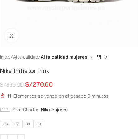
Haga Click para agrandar
Inicio
Alta calidad
Alta calidad mujeres
Nike Initiator Pink
S/
270.00
S/
399.00
11
Elementos se vende en el pasado 3 minutos
Size Charts
Nike Mujeres
36
37
38
39