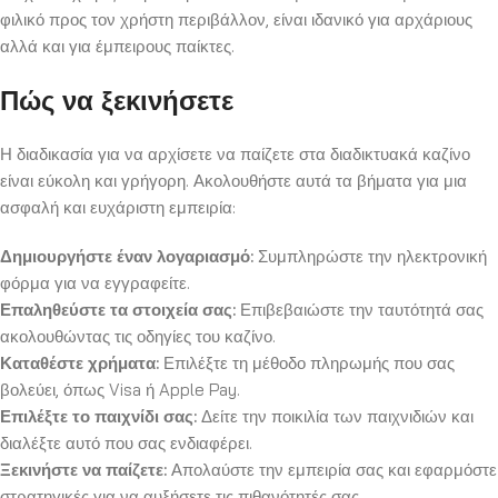
φιλικό προς τον χρήστη περιβάλλον, είναι ιδανικό για αρχάριους
αλλά και για έμπειρους παίκτες.
Πώς να ξεκινήσετε
Η διαδικασία για να αρχίσετε να παίζετε στα διαδικτυακά καζίνο
είναι εύκολη και γρήγορη. Ακολουθήστε αυτά τα βήματα για μια
ασφαλή και ευχάριστη εμπειρία:
Δημιουργήστε έναν λογαριασμό:
Συμπληρώστε την ηλεκτρονική
φόρμα για να εγγραφείτε.
Επαληθεύστε τα στοιχεία σας:
Επιβεβαιώστε την ταυτότητά σας
ακολουθώντας τις οδηγίες του καζίνο.
Καταθέστε χρήματα:
Επιλέξτε τη μέθοδο πληρωμής που σας
βολεύει, όπως Visa ή Apple Pay.
Επιλέξτε το παιχνίδι σας:
Δείτε την ποικιλία των παιχνιδιών και
διαλέξτε αυτό που σας ενδιαφέρει.
Ξεκινήστε να παίζετε:
Απολαύστε την εμπειρία σας και εφαρμόστε
στρατηγικές για να αυξήσετε τις πιθανότητές σας.