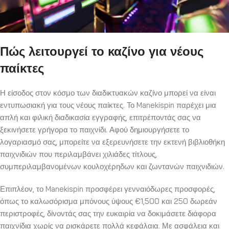
Πώς λειτουργεί το καζίνο για νέους
παίκτες
Η είσοδος στον κόσμο των διαδικτυακών καζίνο μπορεί να είναι
εντυπωσιακή για τους νέους παίκτες. Το Manekispin παρέχει μια
απλή και φιλική διαδικασία εγγραφής, επιτρέποντάς σας να
ξεκινήσετε γρήγορα το παιχνίδι. Αφού δημιουργήσετε το
λογαριασμό σας, μπορείτε να εξερευνήσετε την εκτενή βιβλιοθήκη
παιχνιδιών που περιλαμβάνει χιλιάδες τίτλους,
συμπεριλαμβανομένων κουλοχέρηδων και ζωντανών παιχνιδιών.
Επιπλέον, το Manekispin προσφέρει γενναιόδωρες προσφορές,
όπως το καλωσόρισμα μπόνους ύψους €1,500 και 250 δωρεάν
περιστροφές, δίνοντάς σας την ευκαιρία να δοκιμάσετε διάφορα
παιχνίδια χωρίς να ρισκάρετε πολλά κεφάλαια. Με ασφάλεια και