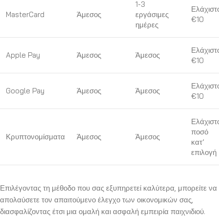
1-3
Ελάχιστ
MasterCard
Άμεσος
εργάσιμες
€10
ημέρες
Ελάχιστ
Apple Pay
Άμεσος
Άμεσος
€10
Ελάχιστ
Google Pay
Άμεσος
Άμεσος
€10
Ελάχιστ
ποσό
Κρυπτονομίσματα
Άμεσος
Άμεσος
κατ’
επιλογή
Επιλέγοντας τη μέθοδο που σας εξυπηρετεί καλύτερα, μπορείτε να
απολαύσετε τον απαιτούμενο έλεγχο των οικονομικών σας,
διασφαλίζοντας έτσι μια ομαλή και ασφαλή εμπειρία παιχνιδιού.