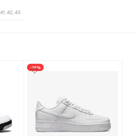
41
,
42
,
43
-36%
-3