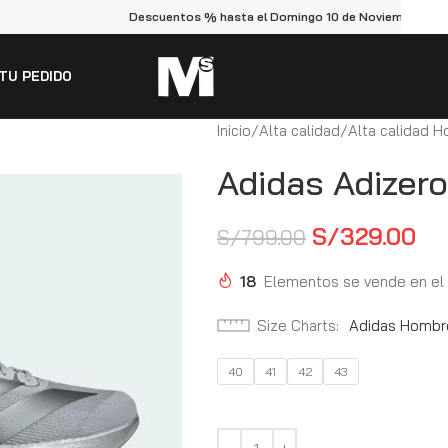
Descuentos % hasta el Domingo 10 de Noviembre
TU PEDIDO
Inicio
Alta calidad
Alta calidad 
Adidas Adizero
S/
329.00
S/
799.00
18
Elementos se vende en el
Size Charts
Adidas Hombr
40
41
42
43