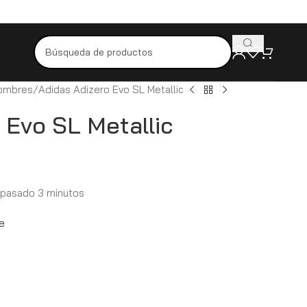
Pídelo hoy y recíbelo mañana
Productos originales y de alta calid
Hombres
Adidas Adizero Evo SL Metallic
 Evo SL Metallic
 pasado 3 minutos
e