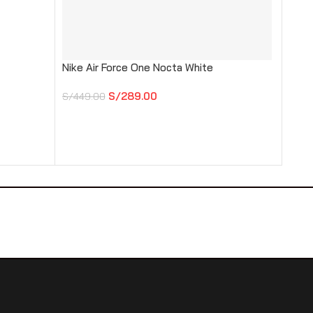
Nike Air Force One Nocta White
Nike 
S/
289.00
S/
449.00
S/
39