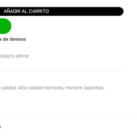
AÑADIR AL CARRITO
ta de deseos
roducto ahora!
 calidad
,
Alta calidad Hombres
,
Hombre Zapatillas
,
A