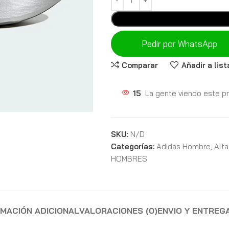
Pedir por WhatsApp
Comparar
Añadir a lis
15
La gente viendo este p
SKU:
N/D
Categorías:
Adidas Hombre
,
Alta
HOMBRES
RMACIÓN ADICIONAL
VALORACIONES (0)
ENVIO Y ENTREG