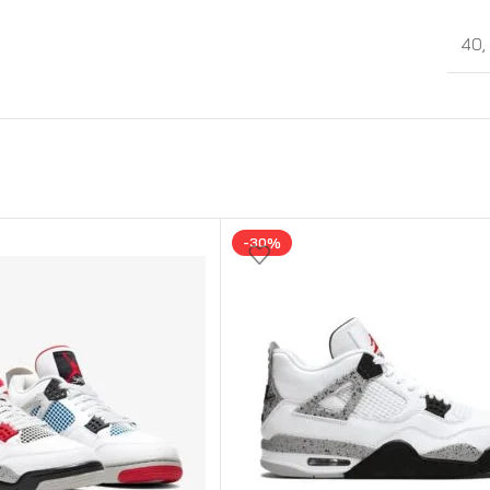
40
,
-30%