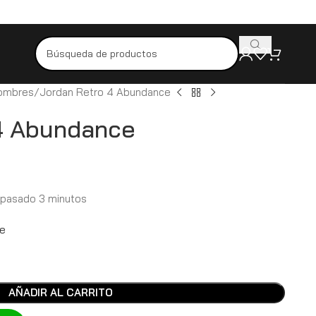
Pídelo hoy y recíbelo mañana
Productos originales y de alta calidad
Hombres
Jordan Retro 4 Abundance
4 Abundance
 pasado 3 minutos
e
AÑADIR AL CARRITO