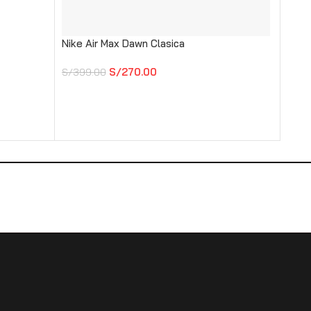
Nike Air Max Dawn Clasica
Nike 
S/
270.00
S/
399.00
S/
39