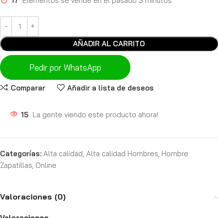
17
Elementos se vende en el pasado 3 minutos
AÑADIR AL CARRITO
Pedir por WhatsApp
Comparar
Añadir a lista de deseos
15
La gente viendo este producto ahora!
Categorías:
Alta calidad
,
Alta calidad Hombres
,
Hombre
Zapatillas
,
Online
Valoraciones (0)
Valoraciones