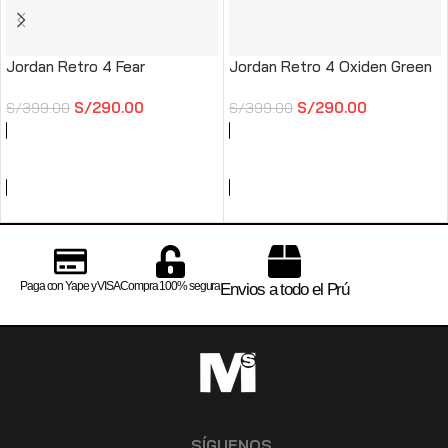
Jordan Retro 4 Fear
Jordan Retro 4 Oxiden Green
S/
290.00
S/
290.00
S/
399.00
S/
399.00
AÑADIR AL CARRITO
AÑADIR AL CARRITO
Paga con Yape y VISA
Compra 100% segura
Envios a todo el Prú
SÍGUENOS