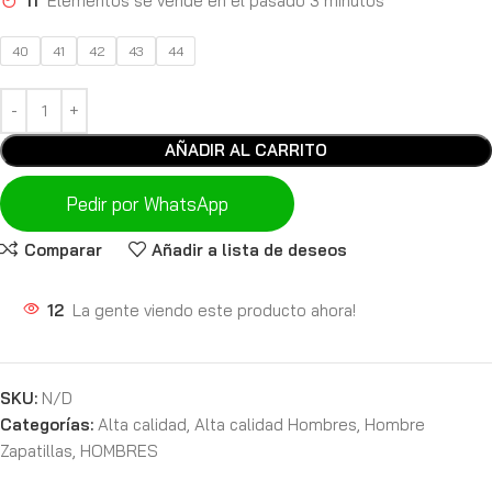
11
Elementos se vende en el pasado 3 minutos
40
41
42
43
44
AÑADIR AL CARRITO
Pedir por WhatsApp
Comparar
Añadir a lista de deseos
12
La gente viendo este producto ahora!
SKU:
N/D
Categorías:
Alta calidad
,
Alta calidad Hombres
,
Hombre
Zapatillas
,
HOMBRES