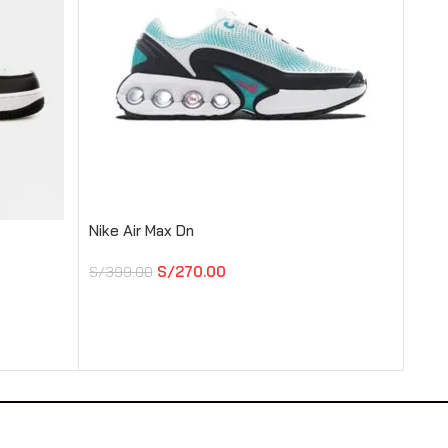
Nike Air Max Dn
Nike
S/
270.00
S/
399.00
S/
42