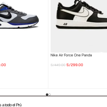
Nike Air Force One Panda
.00
S/
299.00
S/
449.00
 a todo el Prú