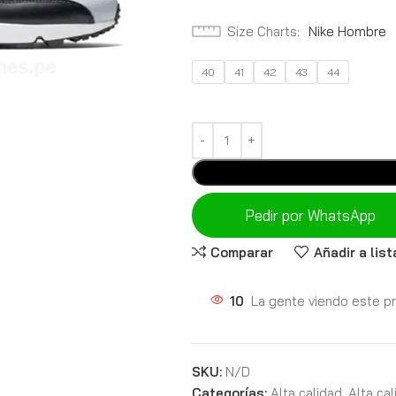
Size Charts
Nike Hombre
40
41
42
43
44
Pedir por WhatsApp
Comparar
Añadir a lis
10
La gente viendo este p
SKU:
N/D
Categorías:
Alta calidad
,
Alta ca