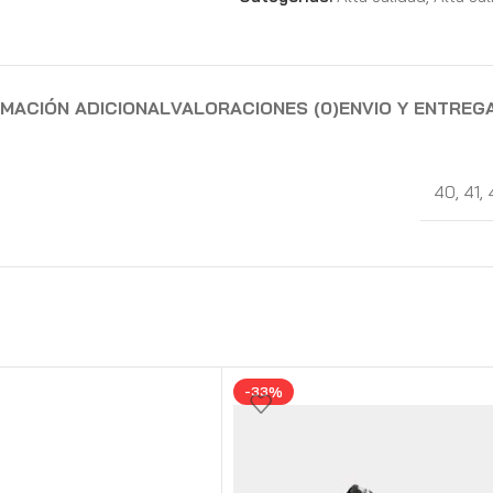
RMACIÓN ADICIONAL
VALORACIONES (0)
ENVIO Y ENTREG
40
,
41
,
-33%