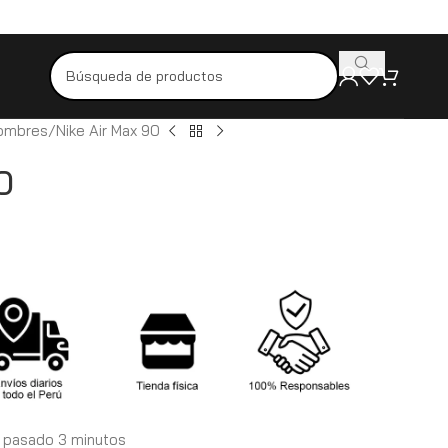
Pídelo hoy y recíbelo mañana
Productos originales y de alta calida
Hombres
Nike Air Max 90
0
 pasado 3 minutos