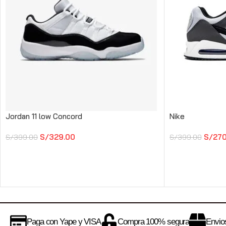
Jordan 11 low Concord
Nike
S/
329.00
S/
270
S/
399.00
S/
399.00
Paga con Yape y VISA
Compra 100% segura
Envios