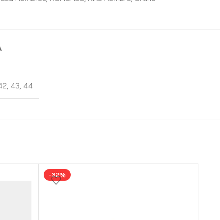
A
42
,
43
,
44
-32%
-3