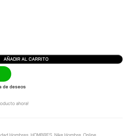
AÑADIR AL CARRITO
ta de deseos
roducto ahora!
lidad Hombres
,
HOMBRES
,
Nike Hombre
,
Online