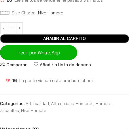
20
Elementos se vende en el pasado 3 minutos
Size Charts
Nike Hombre
AÑADIR AL CARRITO
Pedir por WhatsApp
Comparar
Añadir a lista de deseos
16
La gente viendo este producto ahora!
Categorías:
Alta calidad
,
Alta calidad Hombres
,
Hombre
Zapatillas
,
Nike Hombre