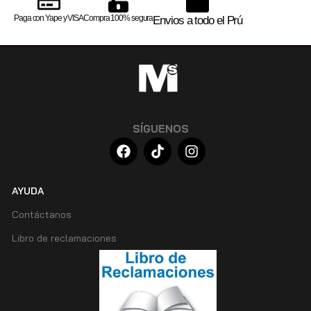
Paga con Yape y VISA
Compra 100% segura
Envios a todo el Prú
SÍGUENOS
AYUDA
Contáctanos
Libro de reclamaciones