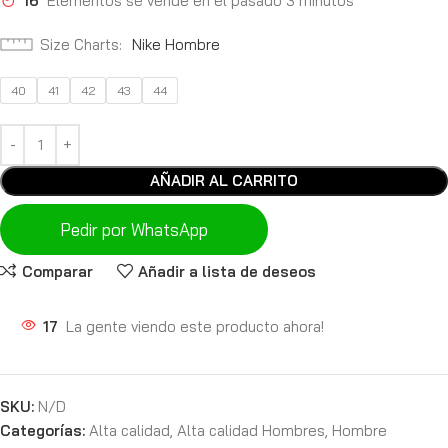
16
Elementos se vende en el pasado 3 minutos
Size Charts
Nike Hombre
40
41
42
43
44
AÑADIR AL CARRITO
Pedir por WhatsApp
Comparar
Añadir a lista de deseos
17
La gente viendo este producto ahora!
SKU:
N/D
Categorías:
Alta calidad
,
Alta calidad Hombres
,
Hombre