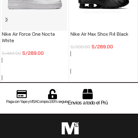
Nike Air Force One Nocta
Nike Air Max Shox R4 Black
White
S/
289.00
S/
399.00
S/
289.00
S/
449.00
AÑADIR AL CARRITO
SELECCIONAR OPCIONES
Paga con Yape y VISA
Compra 100% segura
Envios a todo el Prú