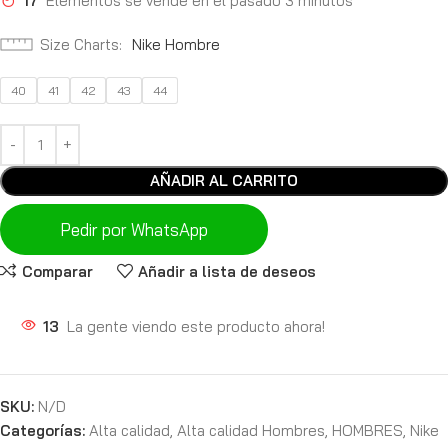
17
Elementos se vende en el pasado 3 minutos
Size Charts
Nike Hombre
40
41
42
43
44
AÑADIR AL CARRITO
Pedir por WhatsApp
Comparar
Añadir a lista de deseos
13
La gente viendo este producto ahora!
SKU:
N/D
Categorías:
Alta calidad
,
Alta calidad Hombres
,
HOMBRES
,
Nike