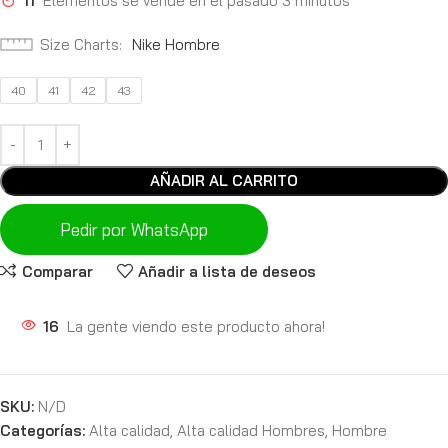
11
Elementos se vende en el pasado 3 minutos
Size Charts
Nike Hombre
40
41
42
43
AÑADIR AL CARRITO
Pedir por WhatsApp
Comparar
Añadir a lista de deseos
16
La gente viendo este producto ahora!
SKU:
N/D
Categorías:
Alta calidad
,
Alta calidad Hombres
,
Hombre