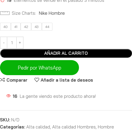
19
Elementos se vende en el pasado 3 minutos
Size Charts
Nike Hombre
40
41
42
43
44
AÑADIR AL CARRITO
Pedir por WhatsApp
Comparar
Añadir a lista de deseos
16
La gente viendo este producto ahora!
SKU:
N/D
Categorías:
Alta calidad
,
Alta calidad Hombres
,
Hombre