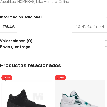
Zapatillas
,
HOMBRES
,
Nike Hombre
,
Online
Información adicional
TALLA
40
,
41
,
42
,
43
,
44
Valoraciones (0)
Envio y entrega
Productos relacionados
-32%
-27%