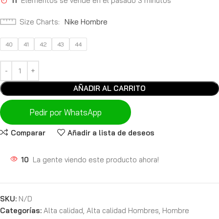
11
Elementos se vende en el pasado 3 minutos
Size Charts
Nike Hombre
40
41
42
43
44
AÑADIR AL CARRITO
Pedir por WhatsApp
Comparar
Añadir a lista de deseos
10
La gente viendo este producto ahora!
SKU:
N/D
Categorías:
Alta calidad
,
Alta calidad Hombres
,
Hombre