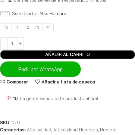
12
Elementos se vende en el pasado 3 minutos
Size Charts
Nike Hombre
40
41
42
43
44
AÑADIR AL CARRITO
Pedir por WhatsApp
Comparar
Añadir a lista de deseos
10
La gente viendo este producto ahora!
SKU:
N/D
Categorías:
Alta calidad
,
Alta calidad Hombres
,
Hombre