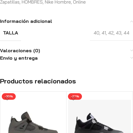
Zapatillas
,
HOMBRES
,
Nike Hombre
,
Online
Información adicional
TALLA
40
,
41
,
42
,
43
,
44
Valoraciones (0)
Envio y entrega
Productos relacionados
-30%
-27%