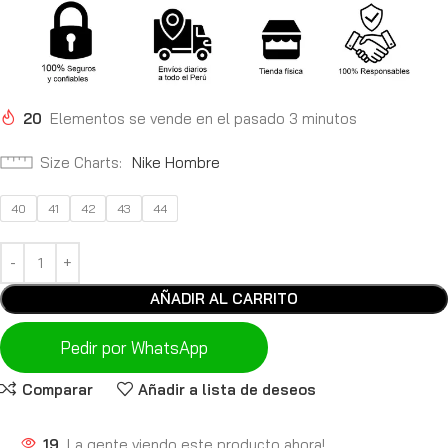
20
Elementos se vende en el pasado 3 minutos
Size Charts
Nike Hombre
40
41
42
43
44
AÑADIR AL CARRITO
Pedir por WhatsApp
Comparar
Añadir a lista de deseos
19
La gente viendo este producto ahora!